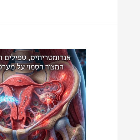
אנדומטריוזיס,
טפילים
ודלקת
אגנית