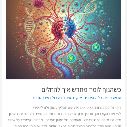
להחלים
כשהגוף לומד מחדש איך להחלים
הרזיה בריאה
,
כל המאמרים
,
שיקום מערכת העיכול
/
מירב גורביץ
ריפוי מדלקת כרונית ואוטואימוניות הוא תהליך עמוק ולא ליניארי.
לעיתים דווקא בתוך תהליך נכון מופיעות החמרות זמניות, שאינן מעידות על כישלון
אלא על ירידה במנגנוני פיצוי והעמקה של תיקון מערכתי. מבט פונקציונלי על שלבי
הריפוי, הגוף עובר בהדרגה ממצב חירום למצב שיקום, דרך ויסות מערכת החיסון,