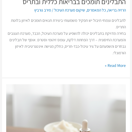
התבלינים תומכים בבריאות כללית ובתריס
הרזיה בריאה
,
כל המאמרים
,
שיקום מערכת העיכול
/
מירב גורביץ
לתבלינים וצמחי תיבול יש תפקיד משמעותי ביצירת תנאים תומכים לאיזון בלוטת
התריס.
בחירה מדויקת בתבלינים יכולה להשפיע על מערכת העיכול, הכבד, מערכת העצבים
והמערכת החיסונית – דרך הפחתת דלקת, עומס זיהומי וסטרס. אוסף של תבלינים
נבחרים והשפעתם על ציר עיכול-כבד-תריס, כחלק מגישה אינטגרטיבית לאיזון
הורמונלי.
Read More »
העור
כחלק
מהמערכת
–
הפחתת
עומס
חיצוני