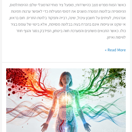
כאשר המוח מפרש מצב כהישרדותי, מופעל ציר מוחי־הורמונלי שלם: ההיפותלמוס,
ההיפופיזה ובלוטות המטרה משנים את דפוסי הפעילות כדי לאפשר ערנות וזמינות
אנרגטית, לעיתים על חשבון עיכול, שינה, רבייה ותפקוד בלוטת התריס. חום בראש,
אי שקט או עייפות אינם בהכרח בעיה בבלוטה מסוימת, אלא ביטוי של עומס בציר
כולו. כאשר התנאים משתנים והמערכת חווה ביטחון, הפידבק נסגר והגוף חוזר
לוויסות ואיזון.
Read More »
מה
באמת
מוציא
את
הגוף
מאיזון?