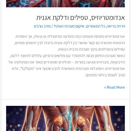
אנדומטריוזיס, טפילים ודלקת אגנית
הרזיה בריאה
,
כל המאמרים
,
שיקום מערכת העיכול
/
מירב גורביץ
אנדומטריוזיס נתפסת פעמים רבות כהפרעה הורמונלית או גנטית, אך הספרות
הרפואית מתארת גם קשר אפשרי בין דלקת אגנית כרונית לבין זיהומים סמויים,
טפילים וביופילמים בתוך מערכת הרבייה הנשית.
כאשר מערכת החיסון מנסה להתמודד עם פולשים כרוניים, עלולים להיווצר דלקת,
הידבקויות, פיברוזיס ופגיעה בפוריות – תהליכים שמזכירים מאוד את הפתולוגיה של
אנדומטריוזיס. הסתכלות מערכתית מאפשרת להבין שהגוף אינו “מקולקל”, אלא
מגיב לעומס ביולוגי מתמשך.
Read More »
כאבי
גב
תחתון
והאדרנל