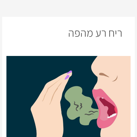
ילוג
תוכן
ריח רע מהפה
גורמים
לריח
רע
מהפה
וטיפים
לשיפור